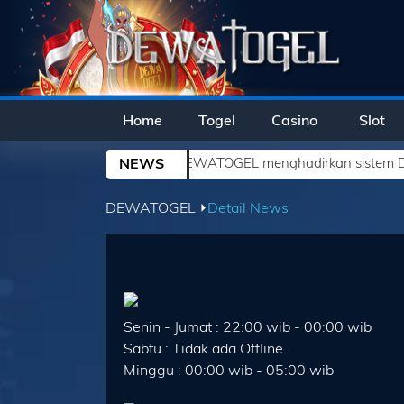
Home
Togel
Casino
Slot
NEWS
DEWATOGEL menghadirkan sistem DEPOSIT YA
DEWATOGEL ⏵
Detail News
Senin - Jumat : 22:00 wib - 00:00 wib
Sabtu : Tidak ada Offline
Minggu : 00:00 wib - 05:00 wib