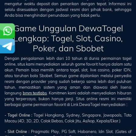
mengatur waktu deposit dan penarikan dengan tepat. Informasi ini
selalu disesuaikan dengan jadwal resmi dari pihak bank, sehingga
Anda bisa menghindari penundaan yang tidak perlu.
Game Unggulan DewaTogel
Lengkap: Togel, Slot, Casino,
Poker, dan Sbobet
Dengan pengalaman lebih dari 10 tahun di dunia permainan togel
online, situs kami menyediakan seluruh game favorit hanya dalam satu
akun. Pemain bisa memilih antara togel, slot, live casino, poker IDN,
atau taruhan bola Sbobet. Semua game dijalankan melalui penyedia
resmi dengan provider yang sudah bekerja sama lebih dari puluhan
tahun, memastikan sistem yang aman dan diawasi oleh lisensi
langsung
bmm testlabs
. Komitmen kami adalah menyediakan hiburan
yang terpercaya, bukan hanya janji. Situs online resmi ini memiliki
berbagai game permainan favorit di Link DewaTogel menyediakan :
- Togel Online :
Togel Hongkong, Sydney, Singapore, Jowopools, Toto
Macau (4D, 3D, 2D, Colok Bebas, Colok Jitu, As/kop, Kepala/Ekor.)
- Slot Online :
Pragmatic Play, PG Soft, Habanero, Idn Slot. (Gates of