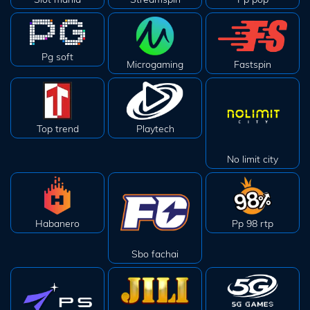
Arcade
Deposit
Pg soft
History
Microgaming
Fastspin
Referral
Promosi
Top trend
Playtech
No limit city
Hubungi
Kami
Habanero
Pp 98 rtp
Download
Sbo fachai
6 ©
WATOGEL
right
erved