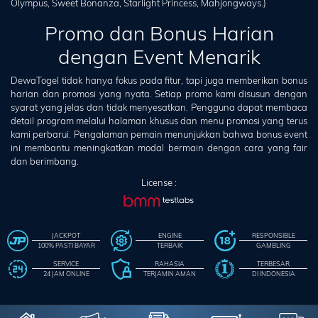
Olympus, Sweet Bonanza, Starlight Princess, Mahjongways.)
Promo dan Bonus Harian
dengan Event Menarik
DewaTogel tidak hanya fokus pada fitur, tapi juga memberikan bonus
harian dan promosi yang nyata. Setiap promo kami disusun dengan
syarat yang jelas dan tidak menyesatkan. Pengguna dapat membaca
detail program melalui halaman khusus dan menu promosi yang terus
kami perbarui. Pengalaman pemain menunjukkan bahwa bonus event
ini membantu meningkatkan modal bermain dengan cara yang fair
dan berimbang.
License :
JACKPOT
ENGINE
RESPONSIBLE
100% PASTI BAYAR
TERBAIK
GAMBLING
SERVICE
RAHASIA
TERBESAR
24 JAM ONLINE
TERJAMIN AMAN
DI INDONESIA