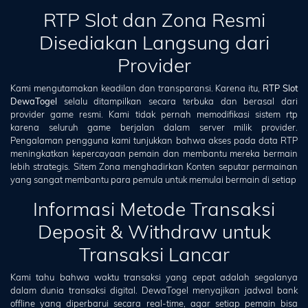
RTP Slot dan Zona Resmi
Disediakan Langsung dari
Provider
Kami mengutamakan keadilan dan transparansi. Karena itu,
RTP Slot
DewaTogel
selalu ditampilkan secara terbuka dan berasal dari
provider game resmi. Kami tidak pernah memodifikasi sistem rtp
karena seluruh game berjalan dalam server milik provider.
Pengalaman pengguna kami tunjukkan bahwa akses pada data RTP
meningkatkan kepercayaan pemain dan membantu mereka bermain
lebih strategis. Sitem Zona menghadirkan Konten seputar permainan
yang sangat membantu para pemula untuk memulai bermain di setiap
Informasi Metode Transaksi
Deposit & Withdraw untuk
Transaksi Lancar
Kami tahu bahwa waktu transaksi yang cepat adalah segalanya
dalam dunia transaksi digital. DewaTogel menyajikan jadwal bank
offline yang diperbarui secara real-time, agar setiap pemain bisa